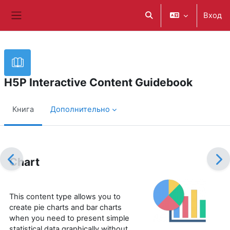
Перейти к основному содержанию
Вход
Изменить данные поис
Боковая панель
H5P Interactive Content Guidebook
Книга
Дополнительно
Требуемые условия завершения
Chart
This content type allows you to
create pie charts and bar charts
when you need to present simple
statistical data graphically without