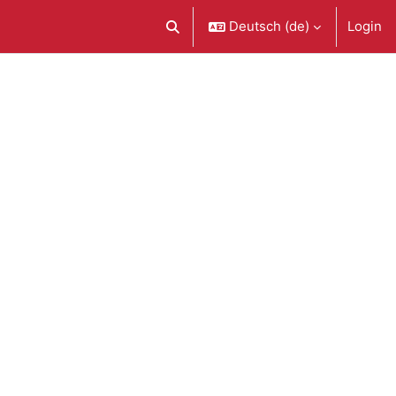
Deutsch ‎(de)‎
Login
Sucheingabe umschalten