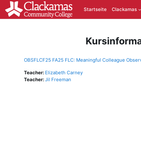
Zum Hauptinhalt
Startseite
Clackamas
Kursinforma
OBSFLCF25 FA25 FLC: Meaningful Colleague Observ
Teacher:
Elizabeth Carney
Teacher:
Jil Freeman