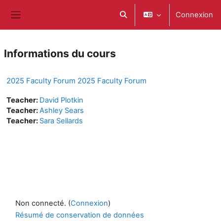
Passer au contenu principal
Connexion
Activer/désactiver la saisie d
Panneau latéral
Informations du cours
2025 Faculty Forum 2025 Faculty Forum
Teacher:
David Plotkin
Teacher:
Ashley Sears
Teacher:
Sara Sellards
Non connecté. (
Connexion
)
Résumé de conservation de données