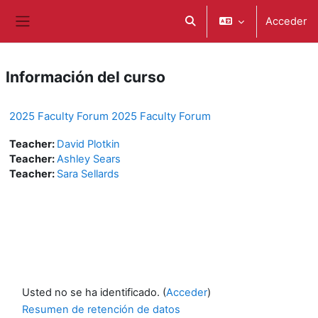
Salta al contenido principal
Acceder
Selector de búsqueda de e
Panel lateral
Información del curso
2025 Faculty Forum 2025 Faculty Forum
Teacher:
David Plotkin
Teacher:
Ashley Sears
Teacher:
Sara Sellards
Usted no se ha identificado. (
Acceder
)
Resumen de retención de datos