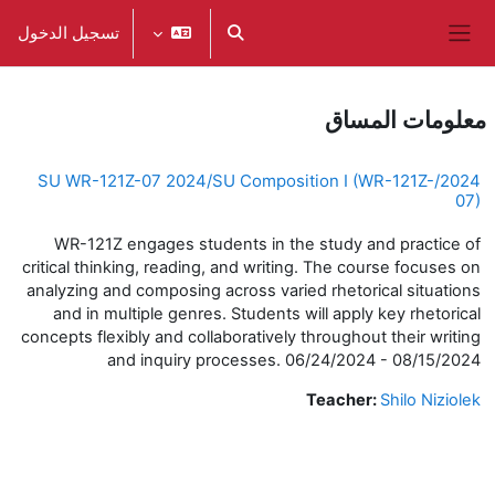
خطى إلى المحتوى الرئيسي
تسجيل الدخول
تبديل إدخال البحث
واجهة جانبية
معلومات المساق
2024/SU WR-121Z-07 2024/SU Composition I (WR-121Z-
07)
WR-121Z engages students in the study and practice of
critical thinking, reading, and writing. The course focuses on
analyzing and composing across varied rhetorical situations
and in multiple genres. Students will apply key rhetorical
concepts flexibly and collaboratively throughout their writing
and inquiry processes. 06/24/2024 - 08/15/2024
Teacher:
Shilo Niziolek