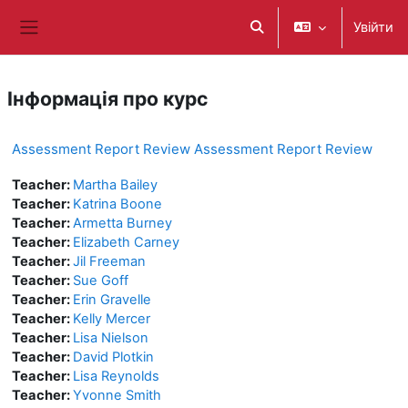
Перейти до головного вмісту
Увійти
Переключити введення
Бокова панель
Інформація про курс
Assessment Report Review Assessment Report Review
Teacher:
Martha Bailey
Teacher:
Katrina Boone
Teacher:
Armetta Burney
Teacher:
Elizabeth Carney
Teacher:
Jil Freeman
Teacher:
Sue Goff
Teacher:
Erin Gravelle
Teacher:
Kelly Mercer
Teacher:
Lisa Nielson
Teacher:
David Plotkin
Teacher:
Lisa Reynolds
Teacher:
Yvonne Smith