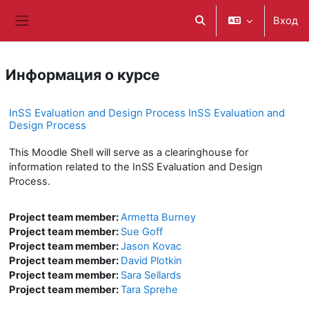
Перейти к основному содержанию
Вход
Изменить данные поис
Боковая панель
Информация о курсе
InSS Evaluation and Design Process InSS Evaluation and
Design Process
This Moodle Shell will serve as a clearinghouse for
information related to the InSS Evaluation and Design
Process.
Project team member:
Armetta Burney
Project team member:
Sue Goff
Project team member:
Jason Kovac
Project team member:
David Plotkin
Project team member:
Sara Sellards
Project team member:
Tara Sprehe