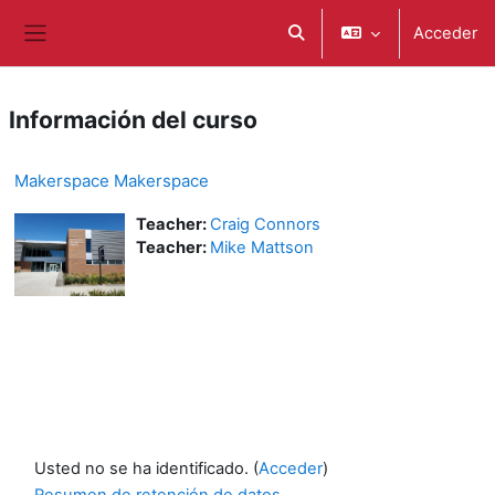
Salta al contenido principal
Acceder
Selector de búsqueda de e
Panel lateral
Información del curso
Makerspace Makerspace
Teacher:
Craig Connors
Teacher:
Mike Mattson
Usted no se ha identificado. (
Acceder
)