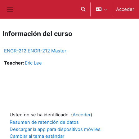
Salta al contenido principal
Acceder
Selector de búsqueda de e
Panel lateral
Información del curso
ENGR-212 ENGR-212 Master
Teacher:
Eric Lee
Usted no se ha identificado. (
Acceder
)
Resumen de retención de datos
Descargar la app para dispositivos móviles
Cambiar al tema estándar