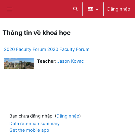
Chuyển tới nội dung chính
Đăng nhập
Chuyển đổi chọn tìm kiếm
Bảng điều khiển cạnh
Thông tin về khoá học
2020 Faculty Forum 2020 Faculty Forum
Teacher:
Jason Kovac
Bạn chưa đăng nhập. (
Đăng nhập
)
Data retention summary
Get the mobile app