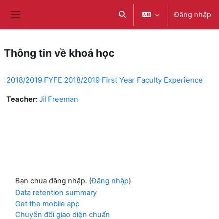
Chuyển tới nội dung chính
Đăng nhập
Chuyển đổi chọn tìm kiếm
Bảng điều khiển cạnh
Thông tin về khoá học
2018/2019 FYFE 2018/2019 First Year Faculty Experience
Teacher:
Jil Freeman
Bạn chưa đăng nhập. (
Đăng nhập
)
Data retention summary
Get the mobile app
Chuyển đổi giao diện chuẩn