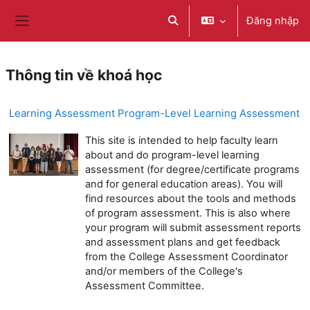
Chuyển tới nội dung chính
Đăng nhập
Chuyển đổi chọn tìm kiếm
Bảng điều khiển cạnh
Thông tin về khoá học
Learning Assessment Program-Level Learning Assessment
This site is intended to help faculty learn
about and do program-level learning
assessment (for degree/certificate programs
and for general education areas). You will
find resources about the tools and methods
of program assessment. This is also where
your program will submit assessment reports
and assessment plans and get feedback
from the College Assessment Coordinator
and/or members of the College's
Assessment Committee.