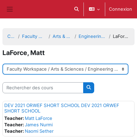
Passer au contenu principal
Connexion
Activer/désactiver la saisie d
Panneau latéral
Cours
Faculty Workspace
Arts & Sciences
Engineering Sciences
LaForce, Matt
LaForce, Matt
Catégories de cours
Rechercher des cours
Rechercher des cours
DEV 2021 ORWEF SHORT SCHOOL DEV 2021 ORWEF
SHORT SCHOOL
Teacher:
Matt LaForce
Teacher:
James Nurmi
Teacher:
Naomi Sether