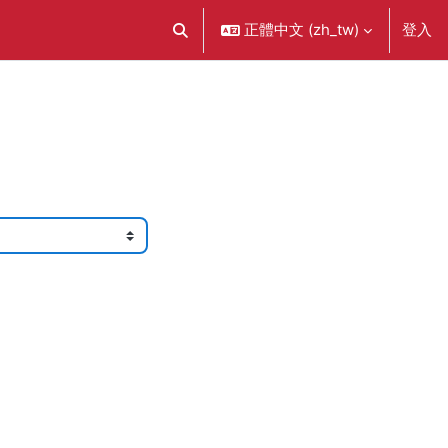
正體中文 ‎(zh_tw)‎
登入
切換搜尋輸入框