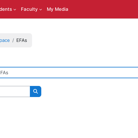
dents
Faculty
My Media
space
EFAs
搜尋課程