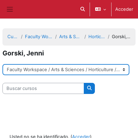
Salta al contenido principal
Acceder
Selector de búsqueda de e
Panel lateral
Cursos
Faculty Workspace
Arts & Sciences
Horticulture
Gorski, Jenni
Gorski, Jenni
Categorías
Buscar cursos
Buscar cursos
Usted no se ha identificado. (
Acceder
)