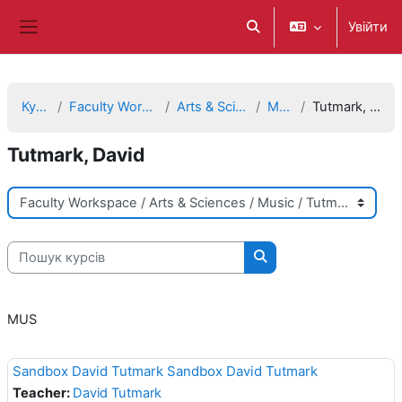
Перейти до головного вмісту
Увійти
Переключити введення
Бокова панель
Курси
Faculty Workspace
Arts & Sciences
Music
Tutmark, David
Tutmark, David
Категорії курсів
Пошук курсів
Пошук курсів
MUS
Sandbox David Tutmark Sandbox David Tutmark
Teacher:
David Tutmark