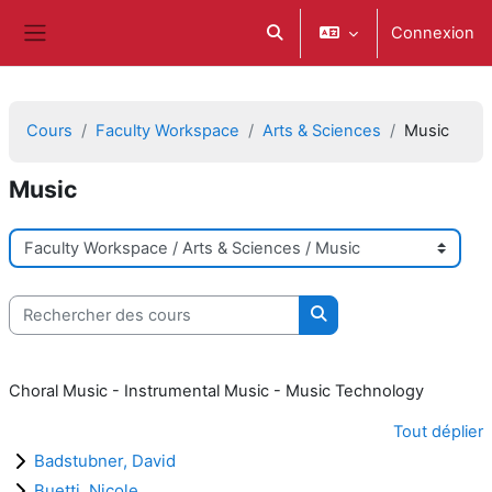
Passer au contenu principal
Connexion
Activer/désactiver la saisie d
Panneau latéral
Cours
Faculty Workspace
Arts & Sciences
Music
Music
Catégories de cours
Rechercher des cours
Rechercher des cours
Choral Music - Instrumental Music - Music Technology
Tout déplier
Badstubner, David
Buetti, Nicole