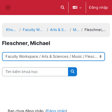
Chuyển tới nội dung chính
Đăng nhập
Chuyển đổi chọn tìm kiếm
Bảng điều khiển cạnh
Khoá học
Faculty Workspace
Arts & Sciences
Music
Fleschner, Michael
Fleschner, Michael
Danh mục khoá học
Tìm kiếm khoá học
Tìm kiếm khoá học
Bạn chưa đăng nhập. (
Đăng nhập
)